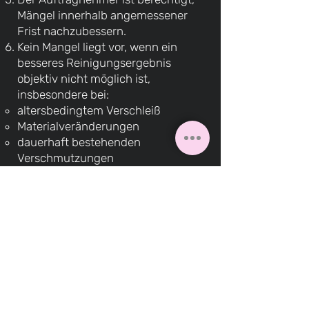
Mängel innerhalb angemessener
Frist nachzubessern.
Kein Mangel liegt vor, wenn ein
besseres Reinigungsergebnis
objektiv nicht möglich ist,
insbesondere bei:
altersbedingtem Verschleiß
Materialveränderungen
dauerhaft bestehenden
Verschmutzungen
Die Abnahme kann auch durch
schriftlich benannte und
vertretungsberechtigte Personen
des Auftraggebers erfolgen.
Ist eine persönliche Abnahme vor
Ort nicht möglich, kann diese durch
geeignete Dokumentation (z. B.
Fotodokumentation) oder durch
schriftliche Bestätigung ersetzt